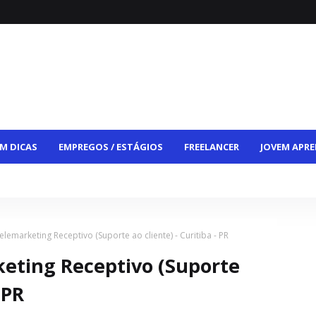
M DICAS
EMPREGOS / ESTÁGIOS
FREELANCER
JOVEM APRE
CE
VAGAS HÍBRIDAS
VAGAS PCD
CONTATO
emarketing Receptivo (Suporte ao cliente) - Curitiba - PR
eting Receptivo (Suporte
 PR