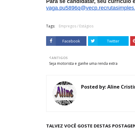
Para se candidatar, seu currículo
vaga.pu5896q@vecp.
recrutasimple
Tags:
Empregos / Estágios
Facebook
Twitter
ANTIGOS
Seja motorista e ganhe uma renda extra
Posted by:
Aline Crist
TALVEZ VOCÊ GOSTE DESTAS POSTAGE