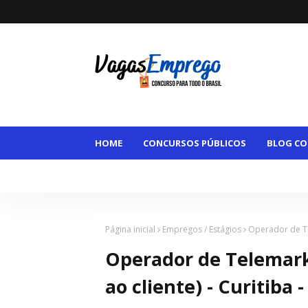
HOME
CONCURSOS PÚBLICOS
BLOG CO
VAGAS MAIORES DE 50
VAGAS HOME OFFI
Página inicial
Empregos / Estágios
Operador de Tel
Operador de Telemark
ao cliente) - Curitiba -