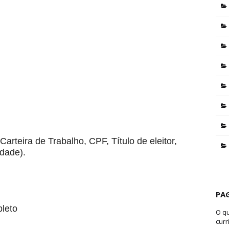
arteira de Trabalho, CPF, Título de eleitor,
idade).
PA
leto
O q
curr