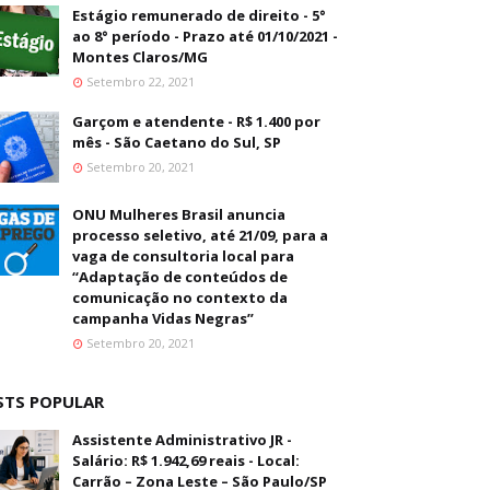
Estágio remunerado de direito - 5°
ao 8° período - Prazo até 01/10/2021 -
Montes Claros/MG
Setembro 22, 2021
Garçom e atendente - R$ 1.400 por
mês - São Caetano do Sul, SP
Setembro 20, 2021
ONU Mulheres Brasil anuncia
processo seletivo, até 21/09, para a
vaga de consultoria local para
“Adaptação de conteúdos de
comunicação no contexto da
campanha Vidas Negras”
Setembro 20, 2021
STS POPULAR
Assistente Administrativo JR -
Salário: R$ 1.942,69 reais - Local:
Carrão – Zona Leste – São Paulo/SP