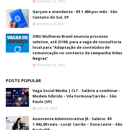
Setembro 22, 2021
Garçom e atendente - R$ 1.400 por mês - São
Caetano do Sul, SP
Setembro 20, 2021
ONU Mulheres Brasil anuncia processo
seletivo, até 21/09, para a vaga de consultoria
local para “Adaptação de conteúdos de
comunicação no contexto da campanha Vidas
Negras”
Setembro 20, 2021
POSTS POPULAR
Vaga Social Media | CLT - Salário a combinar -
Modelo híbrido – Vila Formosa/Carrão – São
Paulo (SP)
Julho 13, 2026
Assistente Administrativo JR - Salário: R$
1.942,69 reais - Local: Carrão – Zona Leste – São
Paulo/SP