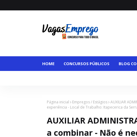
HOME
CONCURSOS PÚBLICOS
BLOG CO
VAGAS MAIORES DE 50
VAGAS HOME OFFI
Página inicial
Empregos / Estágios
AUXILIAR ADMIN
experiência - Local de Trabalho: Itapecerica da Serra
AUXILIAR ADMINISTRA
a combinar - Não é nec