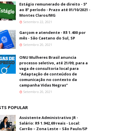
Estágio remunerado de direito - 5°
ao 8° período - Prazo até 01/10/2021 -
Montes Claros/MG
Setembro 22, 2021
Garçom e atendente - R$ 1.400 por
mês - São Caetano do Sul, SP
Setembro 20, 2021
ONU Mulheres Brasil anuncia
processo seletivo, até 21/09, para a
vaga de consultoria local para
“Adaptação de conteúdos de
comunicação no contexto da
campanha Vidas Negras”
Setembro 20, 2021
STS POPULAR
Assistente Administrativo JR -
Salário: R$ 1.942,69 reais - Local:
Carrão – Zona Leste – São Paulo/SP