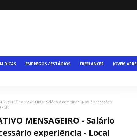
M DICAS
EMPREGOS / ESTÁGIOS
FREELANCER
JOVEM APRE
CE
VAGAS HÍBRIDAS
VAGAS PCD
CONTATO
ISTRATIVO MENSAGEIRO - Salário a combinar - Não é necessário
 - SP;
TIVO MENSAGEIRO - Salário
essário experiência - Local