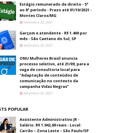
Estágio remunerado de direito - 5°
ao 8° período - Prazo até 01/10/2021 -
Montes Claros/MG
Setembro 22, 2021
Garçom e atendente - R$ 1.400 por
mês - São Caetano do Sul, SP
Setembro 20, 2021
ONU Mulheres Brasil anuncia
processo seletivo, até 21/09, para a
vaga de consultoria local para
“Adaptação de conteúdos de
comunicação no contexto da
campanha Vidas Negras”
Setembro 20, 2021
STS POPULAR
Assistente Administrativo JR -
Salário: R$ 1.942,69 reais - Local:
Carrão – Zona Leste – São Paulo/SP