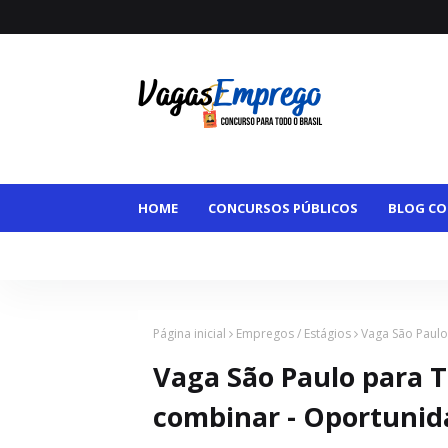
HOME
CONCURSOS PÚBLICOS
BLOG CO
VAGAS MAIORES DE 50
VAGAS HOME OFFI
Página inicial
Empregos / Estágios
Vaga São Paulo
Vaga São Paulo para Tr
combinar - Oportunid