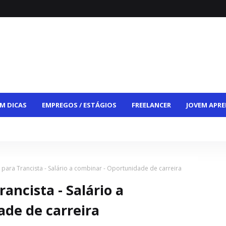
M DICAS
EMPREGOS / ESTÁGIOS
FREELANCER
JOVEM APRE
CE
VAGAS HÍBRIDAS
VAGAS PCD
CONTATO
 para Trancista - Salário a combinar - Oportunidade de carreira
ancista - Salário a
ade de carreira