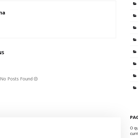
ina
NS
: No Posts Found
PA
O q
curr