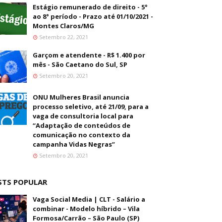
Estágio remunerado de direito - 5°
ao 8° período - Prazo até 01/10/2021 -
Montes Claros/MG
Setembro 22, 2021
Garçom e atendente - R$ 1.400 por
mês - São Caetano do Sul, SP
Setembro 20, 2021
ONU Mulheres Brasil anuncia
processo seletivo, até 21/09, para a
vaga de consultoria local para
“Adaptação de conteúdos de
comunicação no contexto da
campanha Vidas Negras”
Setembro 20, 2021
STS POPULAR
Vaga Social Media | CLT - Salário a
combinar - Modelo híbrido – Vila
Formosa/Carrão – São Paulo (SP)