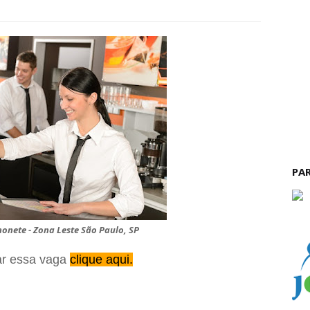
PA
onete - Zona Leste São Paulo, SP
ar essa vaga
clique aqui.