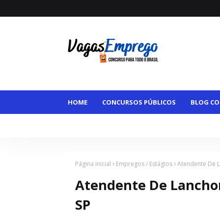
HOME
CONCURSOS PÚBLICOS
BLOG CO
VAGAS MAIORES DE 50
VAGAS HOME OFFI
Página inicial
Empregos / Estágios
Atendente De L
Atendente De Lanchon
SP