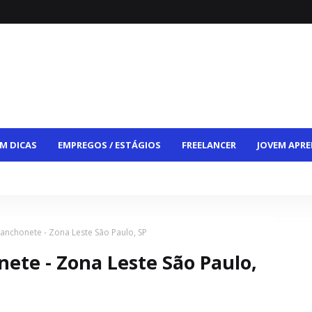
M DICAS
EMPREGOS / ESTÁGIOS
FREELANCER
JOVEM APRE
CE
VAGAS HÍBRIDAS
VAGAS PCD
CONTATO
anchonete - Zona Leste São Paulo, SP
ete - Zona Leste São Paulo,