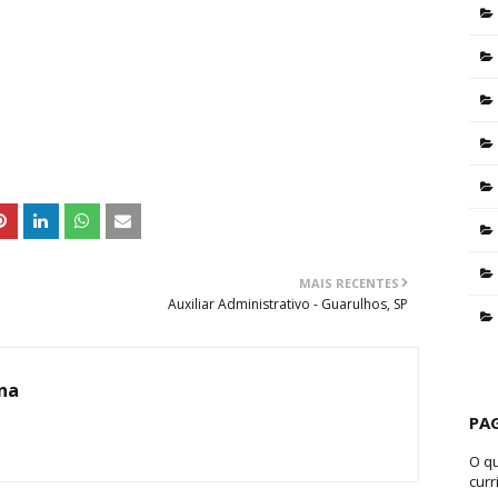
MAIS RECENTES
Auxiliar Administrativo - Guarulhos, SP
ina
PA
O q
curr