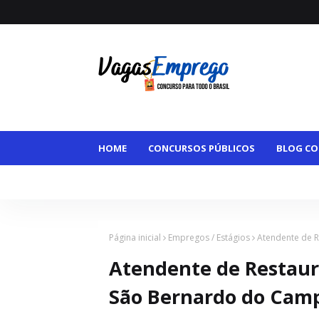
HOME
CONCURSOS PÚBLICOS
BLOG CO
VAGAS MAIORES DE 50
VAGAS HOME OFFI
Página inicial
Empregos / Estágios
Atendente de R
Atendente de Restaur
São Bernardo do Camp