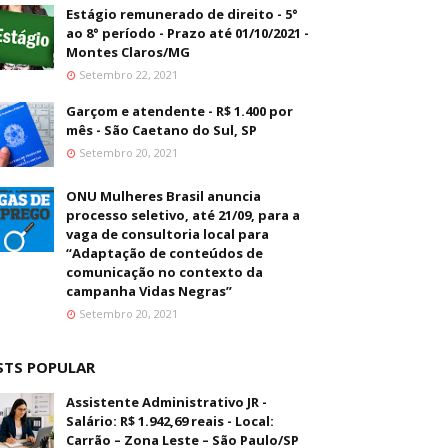
Estágio remunerado de direito - 5°
ao 8° período - Prazo até 01/10/2021 -
Montes Claros/MG
Setembro 22, 2021
Garçom e atendente - R$ 1.400 por
mês - São Caetano do Sul, SP
Setembro 20, 2021
ONU Mulheres Brasil anuncia
processo seletivo, até 21/09, para a
vaga de consultoria local para
“Adaptação de conteúdos de
comunicação no contexto da
campanha Vidas Negras”
Setembro 20, 2021
STS POPULAR
Assistente Administrativo JR -
Salário: R$ 1.942,69 reais - Local:
Carrão – Zona Leste – São Paulo/SP