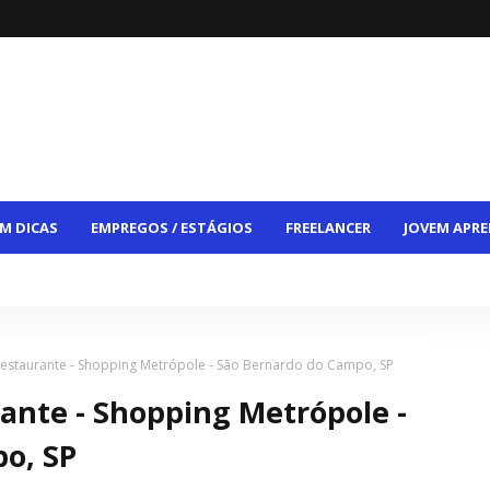
M DICAS
EMPREGOS / ESTÁGIOS
FREELANCER
JOVEM APRE
CE
VAGAS HÍBRIDAS
VAGAS PCD
CONTATO
estaurante - Shopping Metrópole - São Bernardo do Campo, SP
ante - Shopping Metrópole -
o, SP