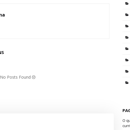
ina
NS
: No Posts Found
PA
O q
curr