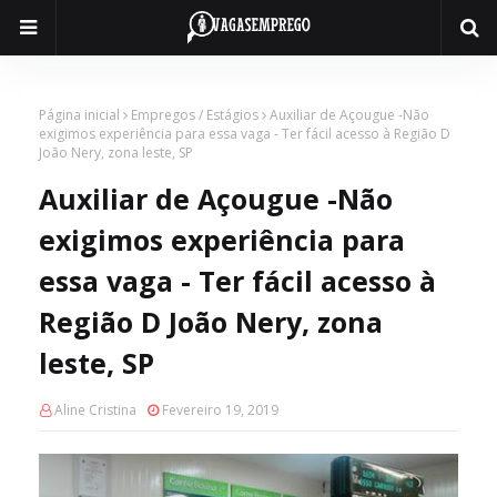
Página inicial
Empregos / Estágios
Auxiliar de Açougue -Não
exigimos experiência para essa vaga - Ter fácil acesso à Região D
João Nery, zona leste, SP
Auxiliar de Açougue -Não
exigimos experiência para
essa vaga - Ter fácil acesso à
Região D João Nery, zona
leste, SP
Aline Cristina
Fevereiro 19, 2019