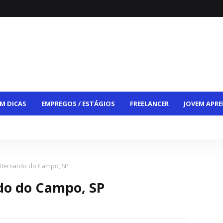
M DICAS
EMPREGOS / ESTÁGIOS
FREELANCER
JOVEM APRE
CE
VAGAS HÍBRIDAS
VAGAS PCD
CONTATO
 Bernardo do Campo, SP
do do Campo, SP