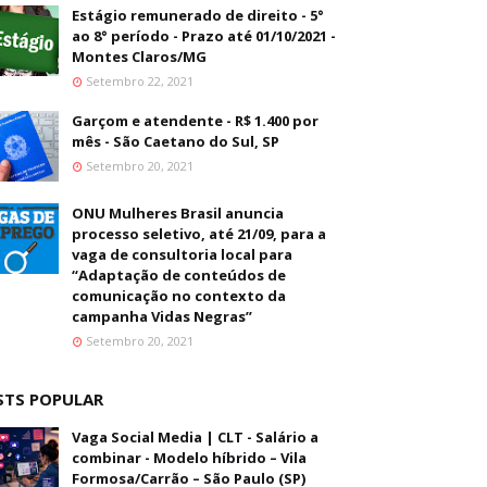
Estágio remunerado de direito - 5°
ao 8° período - Prazo até 01/10/2021 -
Montes Claros/MG
Setembro 22, 2021
Garçom e atendente - R$ 1.400 por
mês - São Caetano do Sul, SP
Setembro 20, 2021
ONU Mulheres Brasil anuncia
processo seletivo, até 21/09, para a
vaga de consultoria local para
“Adaptação de conteúdos de
comunicação no contexto da
campanha Vidas Negras”
Setembro 20, 2021
STS POPULAR
Vaga Social Media | CLT - Salário a
combinar - Modelo híbrido – Vila
Formosa/Carrão – São Paulo (SP)