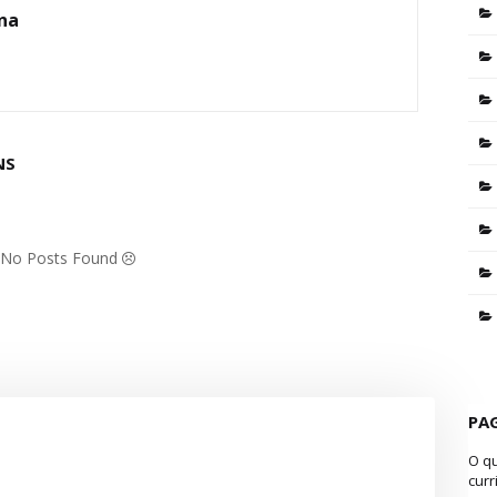
ina
NS
: No Posts Found
PA
O q
curr