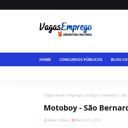
HOME
CONCURSOS PÚBLICOS
BLOG CO
VAGAS MAIORES DE 50
VAGAS HOME OFFI
Página inicial
Empregos / Estágios
Motoboy - São
Motoboy - São Bernar
Aline Cristina
Março 15, 2019