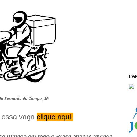
PA
ão Bernardo do Campo, SP
r essa vaga
clique aqui.
o Público em todo o Brasil apenas divulga