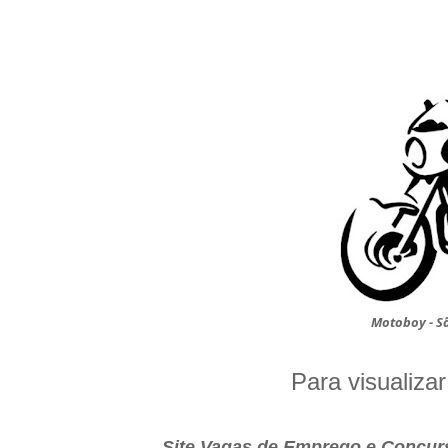
Motoboy - S
Para visualiza
Site Vagas de Emprego e Concurs