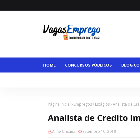
HOME
CONCURSOS PÚBLICOS
BLOG CO
VAGAS MAIORES DE 50
VAGAS HOME OFFI
Página inicial
Empregos / Estágios
Analista de Cre
Analista de Credito Im
Aline Cristina
Setembro 10, 2019