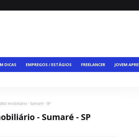
M DICAS
EMPREGOS / ESTÁGIOS
FREELANCER
JOVEM APRE
CE
VAGAS HÍBRIDAS
VAGAS PCD
CONTATO
dito Imobiliário - Sumaré - SP
obiliário - Sumaré - SP