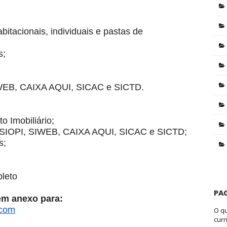
bitacionais, individuais e pastas de
s;
SIWEB, CAIXA AQUI, SICAC e SICTD.
o Imobiliário;
s SIOPI, SIWEB, CAIXA AQUI, SICAC e SICTD;
s;
leto
PA
 em anexo para:
.com
O q
curr