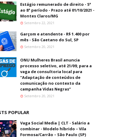
Estágio remunerado de direito - 5°
ao 8° período - Prazo até 01/10/2021 -
Montes Claros/MG
Setembro 22, 2021
Garçom e atendente - R$ 1.400 por
mês - São Caetano do Sul, SP
Setembro 20, 2021
ONU Mulheres Brasil anuncia
processo seletivo, até 21/09, para a
vaga de consultoria local para
“Adaptação de conteúdos de
comunicação no contexto da
campanha Vidas Negras”
Setembro 20, 2021
STS POPULAR
Vaga Social Media | CLT - Salário a
combinar - Modelo híbrido – Vila
Formosa/Carrão – São Paulo (SP)