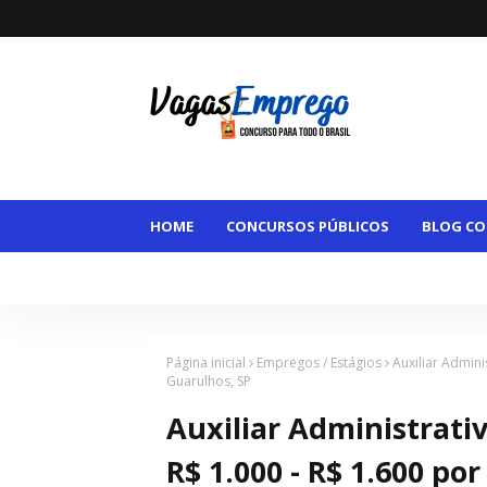
HOME
CONCURSOS PÚBLICOS
BLOG CO
VAGAS MAIORES DE 50
VAGAS HOME OFFI
Página inicial
Empregos / Estágios
Auxiliar Admini
Guarulhos, SP
Auxiliar Administrati
R$ 1.000 - R$ 1.600 po