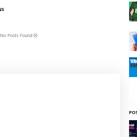
NS
: No Posts Found
PO