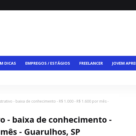
M DICAS
EMPREGOS / ESTÁGIOS
FREELANCER
JOVEM APRE
CE
VAGAS HÍBRIDAS
VAGAS PCD
CONTATO
strativo - baixa de conhecimento - R$ 1.000 - R$ 1.600 por mês -
vo - baixa de conhecimento -
r mês - Guarulhos, SP