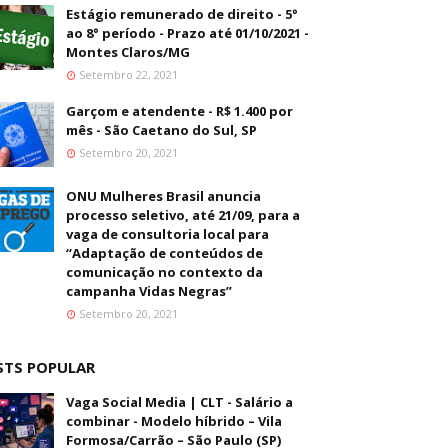
Estágio remunerado de direito - 5°
ao 8° período - Prazo até 01/10/2021 -
Montes Claros/MG
Setembro 22, 2021
Garçom e atendente - R$ 1.400 por
mês - São Caetano do Sul, SP
Setembro 20, 2021
ONU Mulheres Brasil anuncia
processo seletivo, até 21/09, para a
vaga de consultoria local para
“Adaptação de conteúdos de
comunicação no contexto da
campanha Vidas Negras”
Setembro 20, 2021
STS POPULAR
Vaga Social Media | CLT - Salário a
combinar - Modelo híbrido – Vila
Formosa/Carrão – São Paulo (SP)