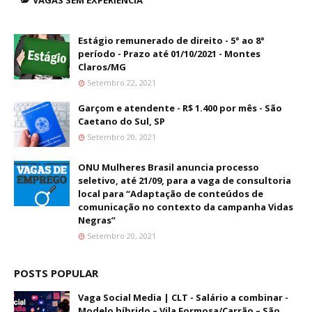
VAGAS SEM EXPERIÊNCIA
Estágio remunerado de direito - 5° ao 8°
período - Prazo até 01/10/2021 - Montes
Claros/MG
Setembro 22, 2021
Garçom e atendente - R$ 1.400 por mês - São
Caetano do Sul, SP
Setembro 20, 2021
ONU Mulheres Brasil anuncia processo
seletivo, até 21/09, para a vaga de consultoria
local para “Adaptação de conteúdos de
comunicação no contexto da campanha Vidas
Negras”
Setembro 20, 2021
POSTS POPULAR
Vaga Social Media | CLT - Salário a combinar -
Modelo híbrido – Vila Formosa/Carrão – São