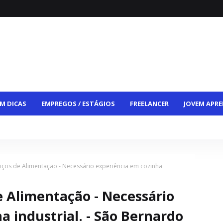
M DICAS
EMPREGOS / ESTÁGIOS
FREELANCER
JOVEM APRE
CE
VAGAS HÍBRIDAS
VAGAS PCD
CONTATO
rviços de Alimentação - Necessário experiência em cozinha
de Alimentação - Necessário
a industrial. - São Bernardo