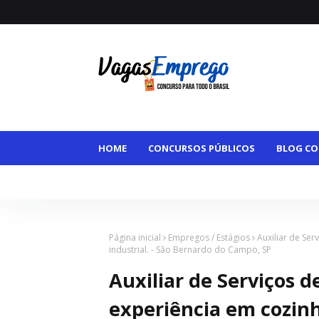
HOME
CONCURSOS PÚBLICOS
BLOG CO
VAGAS MAIORES DE 50
VAGAS HOME OFFI
Página inicial
Empregos / Estágios
Auxiliar de Se
industrial. - São Bernardo do Campo, SP
Auxiliar de Serviços 
experiência em cozinh