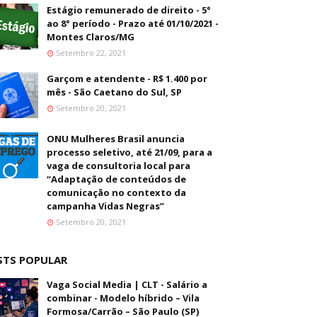
Estágio remunerado de direito - 5°
ao 8° período - Prazo até 01/10/2021 -
Montes Claros/MG
Setembro 22, 2021
Garçom e atendente - R$ 1.400 por
mês - São Caetano do Sul, SP
Setembro 20, 2021
ONU Mulheres Brasil anuncia
processo seletivo, até 21/09, para a
vaga de consultoria local para
“Adaptação de conteúdos de
comunicação no contexto da
campanha Vidas Negras”
Setembro 20, 2021
STS POPULAR
Vaga Social Media | CLT - Salário a
combinar - Modelo híbrido – Vila
Formosa/Carrão – São Paulo (SP)