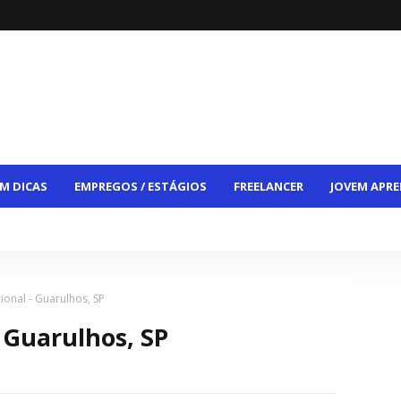
M DICAS
EMPREGOS / ESTÁGIOS
FREELANCER
JOVEM APRE
CE
VAGAS HÍBRIDAS
VAGAS PCD
CONTATO
ional - Guarulhos, SP
- Guarulhos, SP