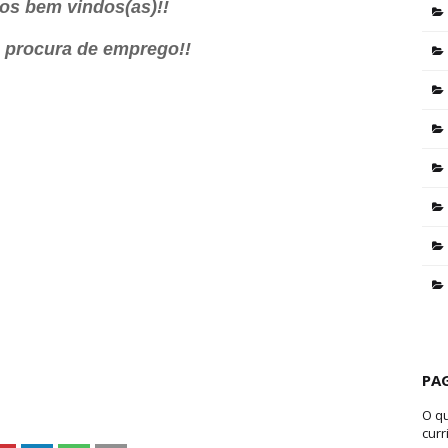
os bem vindos(as)!!
a procura de emprego!!
PA
O q
curr