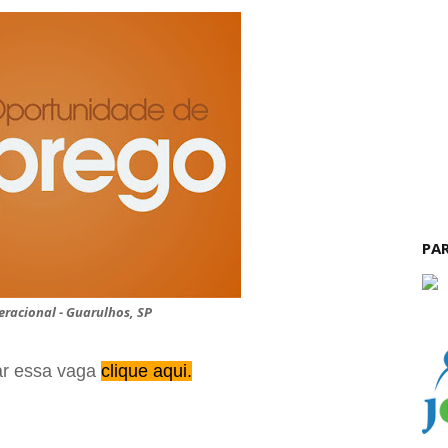
PA
eracional - Guarulhos, SP
ar essa vaga
clique aqui.