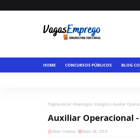
HOME
CONCURSOS PÚBLICOS
BLOG CO
VAGAS MAIORES DE 50
VAGAS HOME OFFI
Página inicial
Empregos / Estágios
Auxiliar Operac
Auxiliar Operacional 
Aline Cristina
Maio 08, 2019