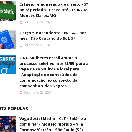
Estágio remunerado de direito - 5°
ao 8° período - Prazo até 01/10/2021 -
Montes Claros/MG
Setembro 22, 2021
Garçom e atendente - R$ 1.400 por
mês - São Caetano do Sul, SP
Setembro 20, 2021
ONU Mulheres Brasil anuncia
processo seletivo, até 21/09, para a
vaga de consultoria local para
“Adaptação de conteúdos de
comunicação no contexto da
campanha Vidas Negras”
Setembro 20, 2021
STS POPULAR
Vaga Social Media | CLT - Salário a
combinar - Modelo híbrido – Vila
Formosa/Carrão – São Paulo (SP)