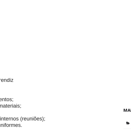
endiz
entos;
materiais;
MA
internos (reuniões);
uniformes.