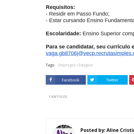
Requisitos:
- Residir em Passo Fundo;
- Estar cursando Ensino Fundamenta
Escolaridade:
Ensino Superior comp
Para se candidatar, seu currículo
vaga.gb8706j@vecp.
recrutasimples
Tags:
Empregos / Estágios
Facebook
Twitter
ANTIGOS
Posted by:
Aline Crist