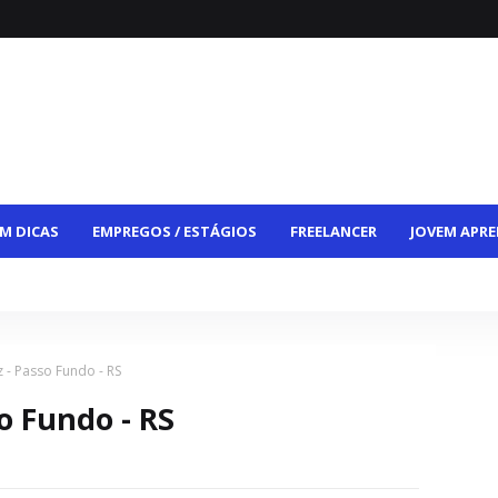
M DICAS
EMPREGOS / ESTÁGIOS
FREELANCER
JOVEM APRE
CE
VAGAS HÍBRIDAS
VAGAS PCD
CONTATO
 - Passo Fundo - RS
o Fundo - RS