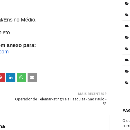
l/Ensino Médio.
leto
 em anexo para:
.com
MAIS RECENTES
Operador de Telemarketing/Tele Pesquisa - São Paulo -
SP
PA
O q
ina
curr