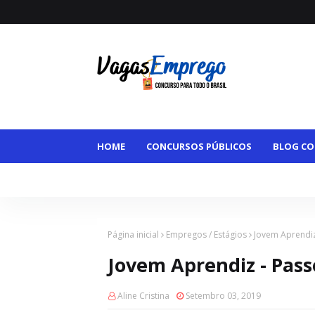
HOME
CONCURSOS PÚBLICOS
BLOG CO
VAGAS MAIORES DE 50
VAGAS HOME OFFI
Página inicial
Empregos / Estágios
Jovem Aprendiz
Jovem Aprendiz - Pass
Aline Cristina
Setembro 03, 2019